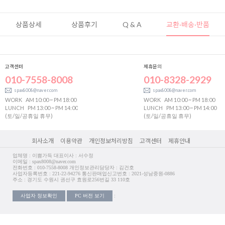
상품상세
상품후기
Q & A
교환·배송·반품
고객센터
제휴문의
010-7558-8008
010-8328-2929
spax8008@naver.com
spax8008@naver.com
WORK
AM 10:00 ~ PM 18:00
WORK
AM 10:00 ~ PM 18:00
LUNCH
PM 13:00 ~ PM 14:00
LUNCH
PM 13:00 ~ PM 14:00
(토/일/공휴일 휴무)
(토/일/공휴일 휴무)
회사소개
이용약관
개인정보처리방침
고객센터
제휴안내
업체명 : 이쁨가득 대표이사 : 서수정
이메일 : spax8008@naver.com
전화번호 : 010-7558-8008 개인정보관리담당자 : 김건호
사업자등록번호 : 221-22-94276 통신판매업신고번호 : 2021-성남중원-0886
주소 : 경기도 수원시 권선구 효원로256번길 33 110호
사업자 정보확인
PC 버전 보기
: