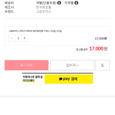
배송비
개별(단품무료)
지역별
제조사
한국화장품
브랜드
그로우어스
그로우어스 데미지 테라피 트리트먼트 이엑스 220g+220g
17,000
원
17,000
원
총 상품 금액
즉시구매
장바구니
찜