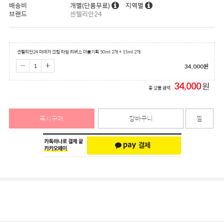
배송비
개별(단품무료)
지역별
브랜드
센텔리안24
센텔리안24 마데카 크림 타임 리버스 더블기획 50ml 2개 + 15ml 2개
34,000
원
34,000
원
총 상품 금액
즉시구매
장바구니
찜