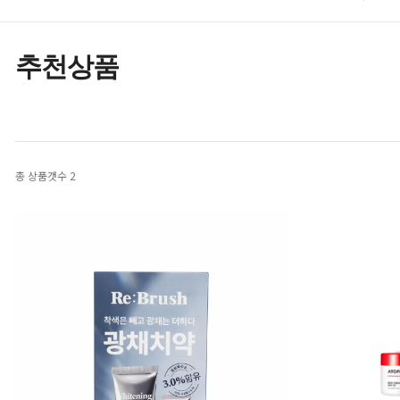
추천상품
총 상품갯수
2