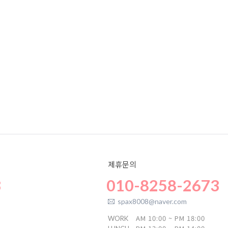
제휴문의
3
010-8258-2673
spax8008@naver.com
AM 10:00 ~ PM 18:00
WORK