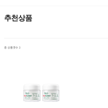
추천상품
총 상품갯수
3