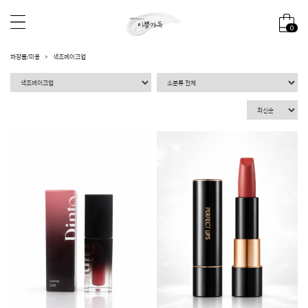
0
화장품/미용
색조메이크업